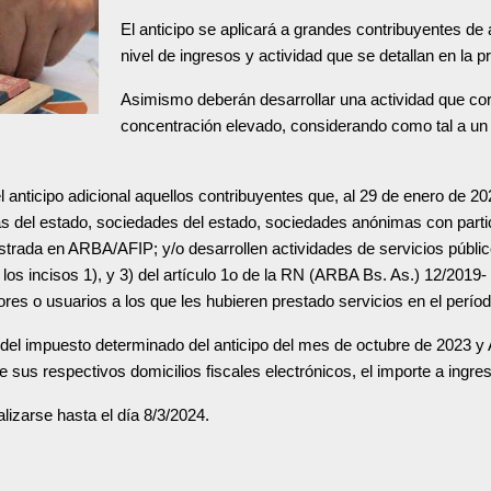
El anticipo se aplicará a grandes contribuyentes de
nivel de ingresos y actividad que se detallan en la 
Asimismo deberán desarrollar una actividad que c
concentración elevado, considerando como tal a un 
 anticipo adicional aquellos contribuyentes que, al 29 de enero de 20
as del estado, sociedades del estado, sociedades anónimas con partic
istrada en ARBA/AFIP; y/o desarrollen actividades de servicios públic
en los incisos 1), y 3) del artículo 1o de la RN (ARBA Bs. As.) 12/20
res o usuarios a los que les hubieren prestado servicios en el perío
nto del impuesto determinado del anticipo del mes de octubre de 2023
e sus respectivos domicilios fiscales electrónicos, el importe a ingre
izarse hasta el día 8/3/2024.